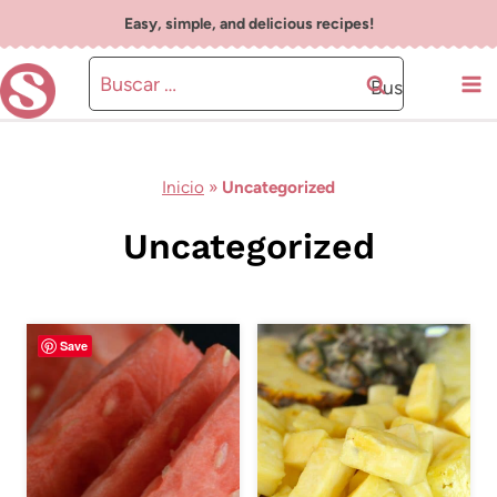
Saltar
Easy, simple, and delicious recipes!
al
Buscar:
contenido
Inicio
»
Uncategorized
Uncategorized
Save