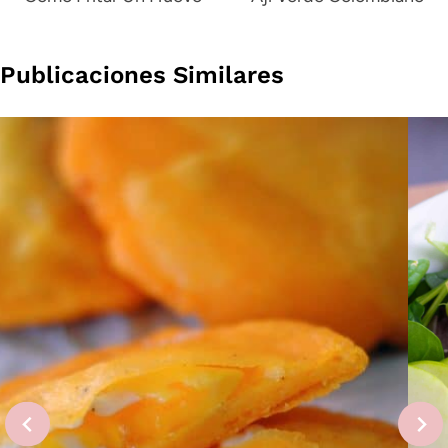
de
entradas
Publicaciones Similares