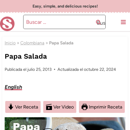
Saltar
Easy, simple, and delicious recipes!
al
Buscar:
contenido
Inicio
»
Colombiana
»
Papa Salada
Papa Salada
Publicada el
julio 25, 2013
Actualizada el
octubre 22, 2024
English
Ver Receta
Ver Video
Imprimir Receta