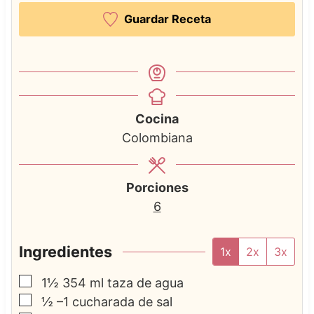
Guardar Receta
Cocina
Colombiana
Porciones
6
Ingredientes
1x
2x
3x
▢
1½
354 ml taza de agua
▢
½
–1 cucharada de sal