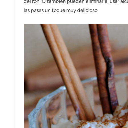
del ron. O también pueden eliminar el usar alc
las pasas un toque muy delicioso.