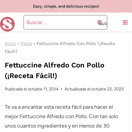
Saltar
Easy, simple, and delicious recipes!
al
Buscar:
contenido
Inicio
»
Pasta
»
Fettuccine Alfredo Con Pollo (¡Receta
Fácil!)
Fettuccine Alfredo Con Pollo
(¡Receta Fácil!)
Publicada el
octubre 11, 2014
Actualizada el
octubre 22, 2025
Te va a encantar esta receta fácil para hacer el
mejor Fettuccine Alfredo con Pollo. Con tan solo
unos cuantos ingredientes y en menos de 30