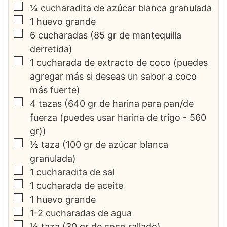
▢
¼
cucharadita de azúcar blanca granulada
▢
1
huevo grande
▢
6
cucharadas
(85 gr de mantequilla
derretida)
▢
1
cucharada de extracto de coco
(puedes
agregar más si deseas un sabor a coco
más fuerte)
▢
4
tazas
(640 gr de harina para pan/de
fuerza (puedes usar harina de trigo - 560
gr))
▢
½
taza
(100 gr de azúcar blanca
granulada)
▢
1
cucharadita de sal
▢
1
cucharada de aceite
▢
1
huevo grande
▢
1-2
cucharadas de agua
▢
½
taza
(30 gr de coco rallado)