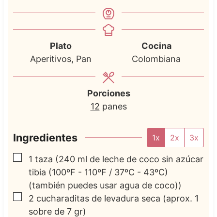
Plato
Cocina
Aperitivos, Pan
Colombiana
Porciones
12
panes
Ingredientes
1x
2x
3x
▢
1
taza
(240 ml de leche de coco sin azúcar
tibia (100ºF - 110ºF / 37ºC - 43ºC)
(también puedes usar agua de coco))
▢
2
cucharaditas de levadura seca
(aprox. 1
sobre de 7 gr)