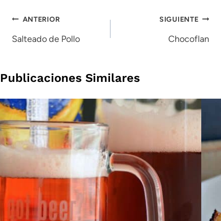
Navegación
ANTERIOR
SIGUIENTE
de
Salteado de Pollo
Chocoflan
entradas
Publicaciones Similares