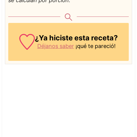
se calculan por porción.
¿Ya hiciste esta receta?
Déjanos saber
¡qué te pareció!