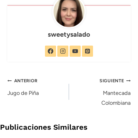
sweetysalado
Navegación
ANTERIOR
SIGUIENTE
de
Jugo de Piña
Mantecada
Colombiana
entradas
Publicaciones Similares