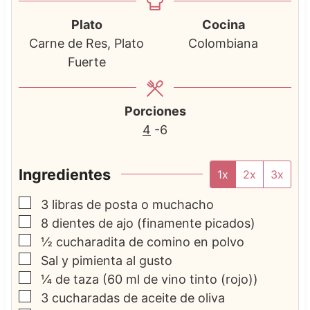
Plato
Cocina
Carne de Res, Plato
Colombiana
Fuerte
Porciones
4
-6
Ingredientes
1x
2x
3x
▢
3
libras de posta o muchacho
▢
8
dientes de ajo
(finamente picados)
▢
½
cucharadita de comino en polvo
▢
Sal y pimienta al gusto
▢
¼
de taza
(60 ml de vino tinto (rojo))
▢
3
cucharadas de aceite de oliva