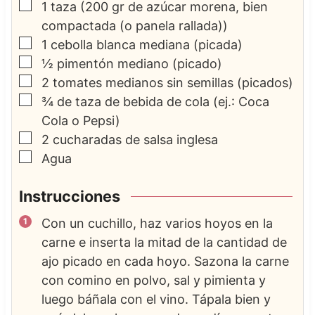
▢
1
taza
(200 gr de azúcar morena, bien
compactada (o panela rallada))
▢
1
cebolla blanca mediana
(picada)
▢
½
pimentón mediano
(picado)
▢
2
tomates medianos sin semillas
(picados)
▢
¾
de taza de bebida de cola
(ej.: Coca
Cola o Pepsi)
▢
2
cucharadas de salsa inglesa
▢
Agua
Instrucciones
Con un cuchillo, haz varios hoyos en la
carne e inserta la mitad de la cantidad de
ajo picado en cada hoyo. Sazona la carne
con comino en polvo, sal y pimienta y
luego báñala con el vino. Tápala bien y