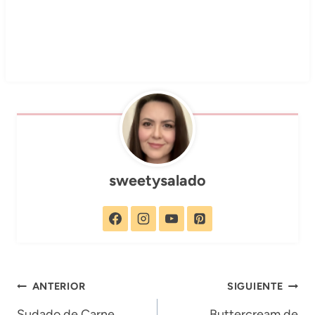
sweetysalado
Navegación
ANTERIOR
SIGUIENTE
Sudado de Carne
Buttercream de