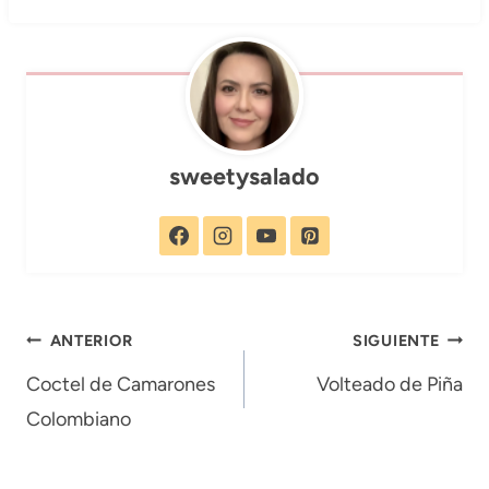
sweetysalado
Navegación
ANTERIOR
SIGUIENTE
de
Coctel de Camarones
Volteado de Piña
Colombiano
entradas