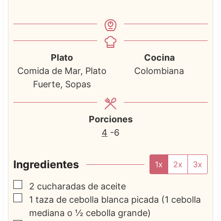
Plato
Cocina
Comida de Mar, Plato
Colombiana
Fuerte, Sopas
Porciones
4
-6
Ingredientes
1x
2x
3x
▢
2
cucharadas de aceite
▢
1
taza de cebolla blanca picada
(1 cebolla
mediana o ½ cebolla grande)