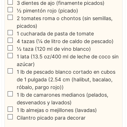
▢
3
dientes de ajo
(finamente picados)
▢
½
pimentón rojo
(picado)
▢
2
tomates roma o chontos
(sin semillas,
picados)
▢
1
cucharada de pasta de tomate
▢
4
tazas
(¼ de litro de caldo de pescado)
▢
½
taza
(120 ml de vino blanco)
▢
1
lata
(13.5 oz/400 ml de leche de coco sin
azúcar)
▢
1
lb
de pescado blanco cortado en cubos
de 1 pulgada
(2.54 cm (halibut, bacalao,
róbalo, pargo rojo))
▢
1
lb
de camarones medianos
(pelados,
desvenados y lavados)
▢
1
lb
almejas o mejillones
(lavadas)
▢
Cilantro picado para decorar