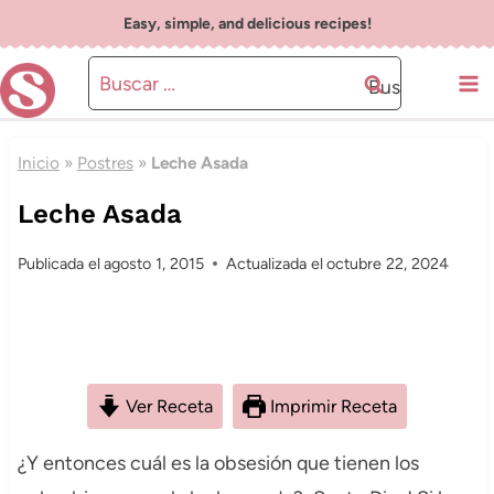
Saltar
Easy, simple, and delicious recipes!
al
Buscar:
contenido
Inicio
»
Postres
»
Leche Asada
Leche Asada
Publicada el
agosto 1, 2015
Actualizada el
octubre 22, 2024
Ver Receta
Imprimir Receta
¿Y entonces cuál es la obsesión que tienen los