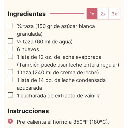
Ingredientes
1x
2x
3x
▢
¾
taza
(150 gr de azúcar blanca
granulada)
▢
¼
taza
(60 ml de agua)
▢
6
huevos
▢
1
lata de 12 oz. de leche evaporada
(También puede usar leche entera regular)
▢
1
taza
(240 ml de crema de leche)
▢
1
lata de 14 oz. de leche condensada
azucarada
▢
1
cucharada de extracto de vainilla
Instrucciones
Pre-calienta el horno a 350ºF (180ºC).