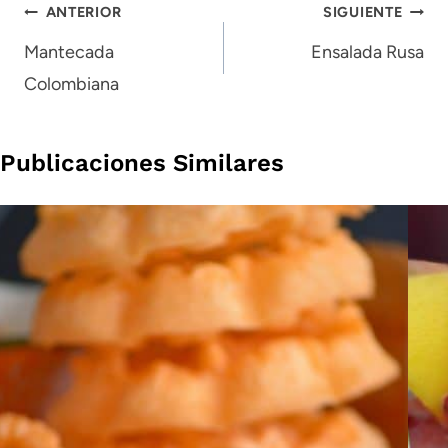
Navegación
ANTERIOR
SIGUIENTE
de
Mantecada
Ensalada Rusa
Colombiana
entradas
Publicaciones Similares