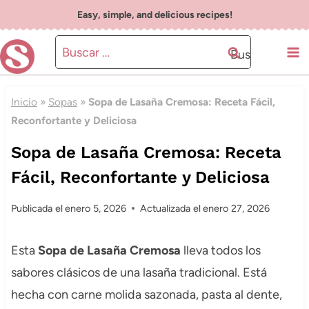
Saltar
Easy, simple, and delicious recipes!
al
Buscar:
contenido
Inicio
»
Sopas
»
Sopa de Lasaña Cremosa: Receta Fácil,
Reconfortante y Deliciosa
Sopa de Lasaña Cremosa: Receta
Fácil, Reconfortante y Deliciosa
Publicada el
enero 5, 2026
Actualizada el
enero 27, 2026
Esta
Sopa de Lasaña Cremosa
lleva todos los
sabores clásicos de una lasaña tradicional. Está
hecha con carne molida sazonada, pasta al dente,