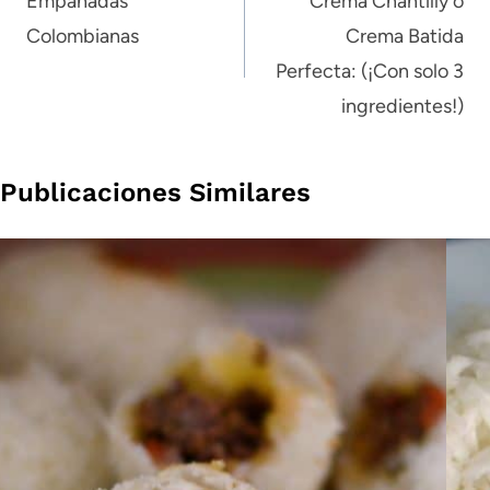
de
Empanadas
Crema Chantilly o
Colombianas
Crema Batida
entradas
Perfecta: (¡Con solo 3
ingredientes!)
Publicaciones Similares