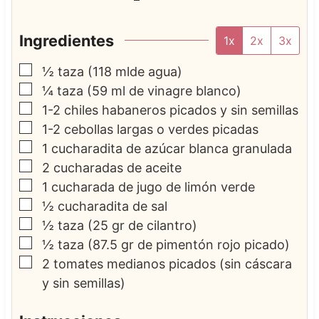
Ingredientes
1x
2x
3x
▢
½
taza
(118 mlde agua)
▢
¼
taza
(59 ml de vinagre blanco)
▢
1-2
chiles habaneros picados y sin semillas
▢
1-2
cebollas largas o verdes picadas
▢
1
cucharadita de azúcar blanca granulada
▢
2
cucharadas de aceite
▢
1
cucharada de jugo de limón verde
▢
½
cucharadita de sal
▢
½
taza
(25 gr de cilantro)
▢
½
taza
(87.5 gr de pimentón rojo picado)
▢
2
tomates medianos picados
(sin cáscara
y sin semillas)