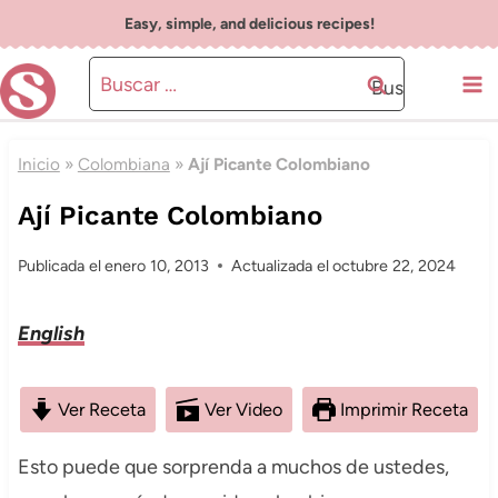
Saltar
Easy, simple, and delicious recipes!
al
Buscar:
contenido
Inicio
»
Colombiana
»
Ají Picante Colombiano
Ají Picante Colombiano
Publicada el
enero 10, 2013
Actualizada el
octubre 22, 2024
English
Ver Receta
Ver Video
Imprimir Receta
Esto puede que sorprenda a muchos de ustedes,